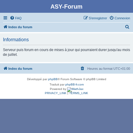
ASY-Forum
FAQ
S’enregistrer
Connexion
R
Index du forum
e
Informations
c
h
Serveur puis forum en cours de mises à jour qui pourraient durer jusqu'au mois
de juillet.
e
r
Index du forum
Heures au format
UTC+01:00
c
h
Développé par
phpBB
® Forum Software © phpBB Limited
e
Traduit par
phpBB-fr.com
Powered by
r
PRIVACY_LINK
|
TERMS_LINK