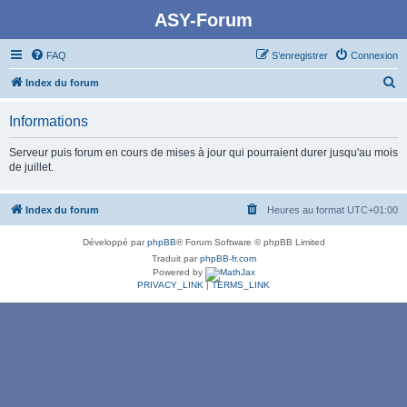
ASY-Forum
FAQ
S’enregistrer
Connexion
R
Index du forum
e
Informations
c
h
Serveur puis forum en cours de mises à jour qui pourraient durer jusqu'au mois
de juillet.
e
r
Index du forum
Heures au format
UTC+01:00
c
h
Développé par
phpBB
® Forum Software © phpBB Limited
e
Traduit par
phpBB-fr.com
Powered by
r
PRIVACY_LINK
|
TERMS_LINK