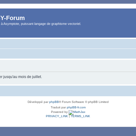
Y-Forum
 à Asymptote, puissant langage de graphisme vectoriel.
 jusqu'au mois de juillet.
Développé par
phpBB
® Forum Software © phpBB Limited
Traduit par
phpBB-fr.com
Powered by
PRIVACY_LINK
|
TERMS_LINK