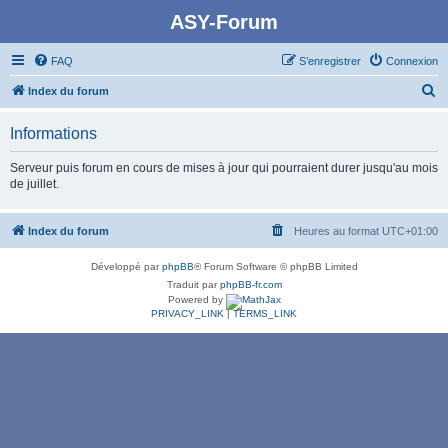
ASY-Forum
FAQ
S’enregistrer
Connexion
R
Index du forum
e
Informations
c
h
Serveur puis forum en cours de mises à jour qui pourraient durer jusqu'au mois
de juillet.
e
r
Index du forum
Heures au format
UTC+01:00
c
h
Développé par
phpBB
® Forum Software © phpBB Limited
e
Traduit par
phpBB-fr.com
Powered by
r
PRIVACY_LINK
|
TERMS_LINK