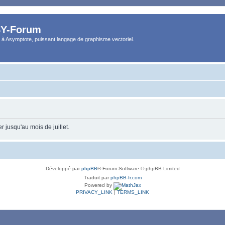
Y-Forum
 à Asymptote, puissant langage de graphisme vectoriel.
 jusqu'au mois de juillet.
Développé par
phpBB
® Forum Software © phpBB Limited
Traduit par
phpBB-fr.com
Powered by
PRIVACY_LINK
|
TERMS_LINK