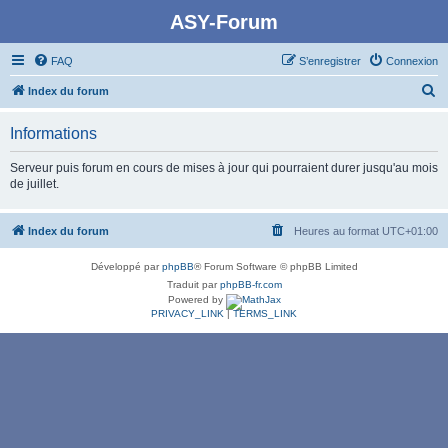
ASY-Forum
FAQ
S’enregistrer
Connexion
R
Index du forum
e
Informations
c
h
Serveur puis forum en cours de mises à jour qui pourraient durer jusqu'au mois
de juillet.
e
r
Index du forum
Heures au format
UTC+01:00
c
h
Développé par
phpBB
® Forum Software © phpBB Limited
e
Traduit par
phpBB-fr.com
Powered by
r
PRIVACY_LINK
|
TERMS_LINK