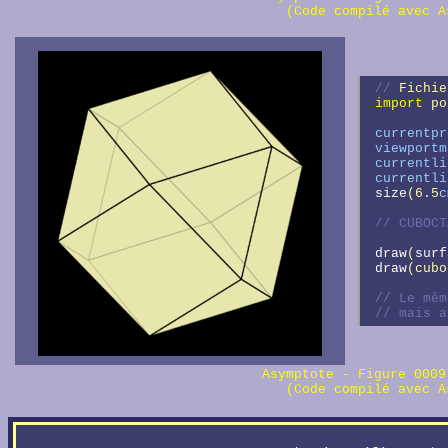
(Code compilé avec A
// 
Fichie
import
 po
currentpr
viewportm
currentli
currentli
size
(6.5
c
// 
draw
(
surf
draw
(cubo
// 
// 
mais a
Asymptote - Figure 000
(Code compilé avec A