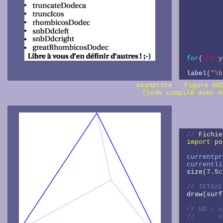
         
for
(
int
y
label
(
"\b
Asymptote - Figure 0
(Code compilé avec A
// 
Fichie
import
 po
currentpr
currentli
size
(7.5
c
// 
draw
(
surf
// 
//      