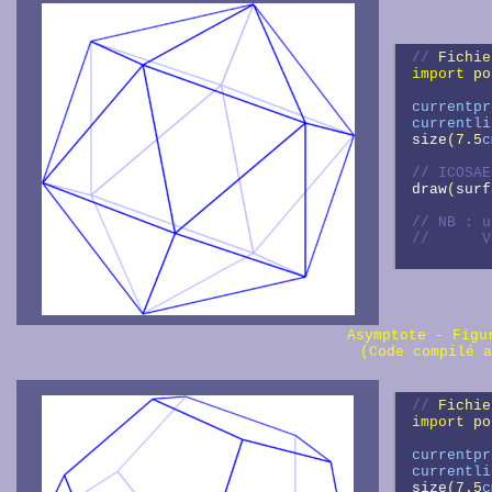
// 
Fichie
import
 po
currentpr
currentli
size
(7.5
c
// 
draw
(
surf
// 
//      
Asymptote - Fig
(Code compilé a
// 
Fichie
import
 po
currentpr
currentli
size
(7.5
c