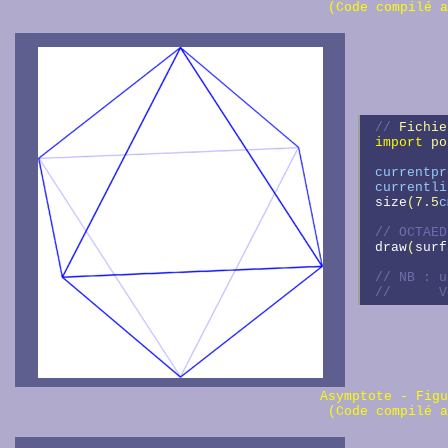
(Code compilé a
// 
Fichie
import
 po
currentpr
currentli
size
(7.5
c
// 
draw
(
surf
// 
//      
Asymptote - Fig
(Code compilé a