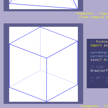
Asymptote - Fig
(Code compilé a
// 
Fichie
import
 po
currentpr
currentli
size
(7.5
c
// 
draw
(
surf
// 
//      
Asymptote - F