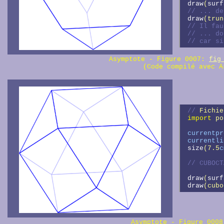
draw
(
surf
// 
draw
(trun
// 
// 
// 
car si
Asymptote - Figure 0007:
fig
(Code compilé avec A
// 
Fichie
import
 po
currentpr
currentli
size
(7.5
c
// 
draw
(
surf
draw
(cubo
Asymptote - Figure 000