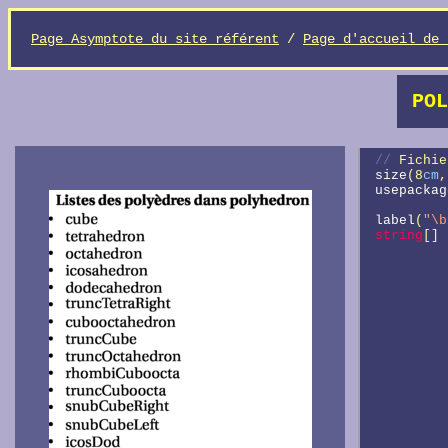
Page Asymptote du site référent
/
Page d'accueil de 
POL
// 
Fichie
size
(8
cm
,
usepackag
label
(
"\b
string
[] 